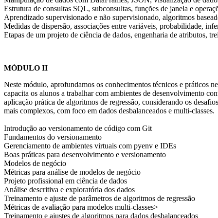
Estrutura de consultas SQL, subconsultas, funções de janela e operaçõ
Aprendizado supervisionado e não supervisionado, algoritmos basead
Medidas de dispersão, associações entre variáveis, probabilidade, inferê
Etapas de um projeto de ciência de dados, engenharia de atributos, tr
MÓDULO II
Neste módulo, aprofundamos os conhecimentos técnicos e práticos nec
capacita os alunos a trabalhar com ambientes de desenvolvimento co
aplicação prática de algoritmos de regressão, considerando os desafi
mais complexos, com foco em dados desbalanceados e multi-classes.
Introdução ao versionamento de código com Git
Fundamentos do versionamento
Gerenciamento de ambientes virtuais com pyenv e IDEs
Boas práticas para desenvolvimento e versionamento
Modelos de negócio
Métricas para análise de modelos de negócio
Projeto profissional em ciência de dados
Análise descritiva e exploratória dos dados
Treinamento e ajuste de parâmetros de algoritmos de regressão
Métricas de avaliação para modelos multi-classes>
Treinamento e ajustes de algoritmos para dados desbalanceados