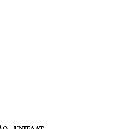
(11) 4414-4144
|
atendimento.pos@unifaat.e
O - UNIFAAT