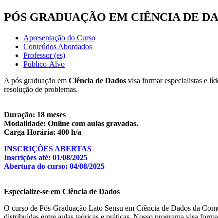
PÓS GRADUAÇÃO EM CIÊNCIA DE D
Apresentação do Curso
Conteúdos Abordados
Professor (es)
Público-Alvo
A pós graduação em
Ciência de Dados
visa formar especialistas e l
resolução de problemas.
Duração: 18 meses
Modalidade: Online com aulas gravadas.
Carga Horária: 400 h/a
INSCRIÇÔES ABERTAS
Inscrições até: 01/08/2025
Abertura do curso: 04/08/2025
Especialize-se em Ciência de Dados
O curso de Pós-Graduação Lato Sensu em Ciência de Dados da Comuni
distribuídas entre aulas teóricas e práticas. Nosso programa visa fo