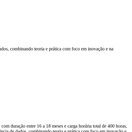
dados, combinando teoria e prática com foco em inovação e na
m duração entre 16 a 18 meses e carga horária total de 400 horas,
iência de dados, combinando teoria e prática com foco em inovação e