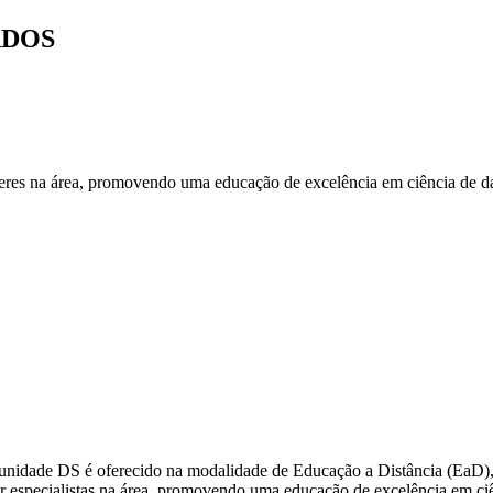
ADOS
íderes na área, promovendo uma educação de excelência em ciência de 
dade DS é oferecido na modalidade de Educação a Distância (EaD), co
rmar especialistas na área, promovendo uma educação de excelência em c