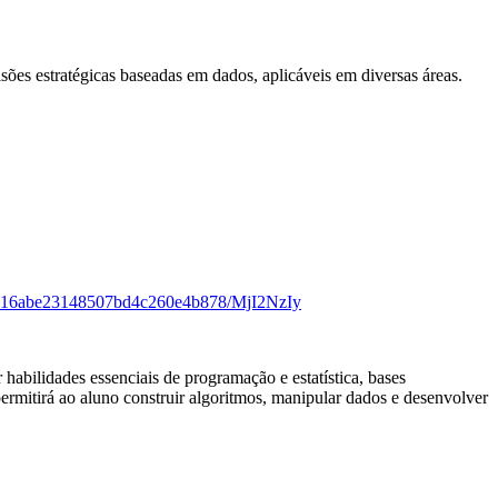
sões estratégicas baseadas em dados, aplicáveis em diversas áreas.
16316abe23148507bd4c260e4b878/MjI2NzIy
habilidades essenciais de programação e estatística, bases
ermitirá ao aluno construir algoritmos, manipular dados e desenvolver