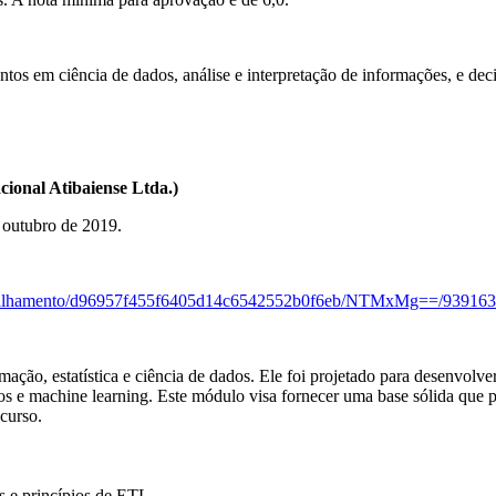
tos em ciência de dados, análise e interpretação de informações, e deci
ional Atibaiense Ltda.)
e outubro de 2019.
ro/detalhamento/d96957f455f6405d14c6542552b0f6eb/NTMxMg==/939
ão, estatística e ciência de dados. Ele foi projetado para desenvolver 
s e machine learning. Este módulo visa fornecer uma base sólida que p
 curso.
 e princípios de ETL.