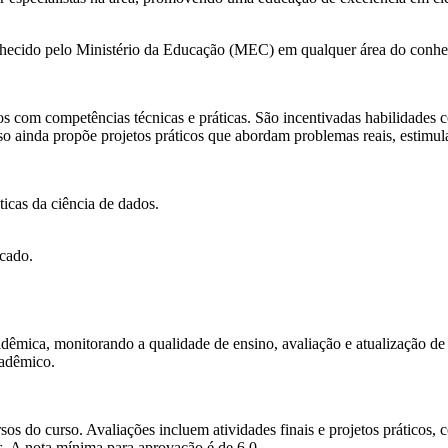
hecido pelo Ministério da Educação (MEC) em qualquer área do conhe
s com competências técnicas e práticas. São incentivadas habilidades 
so ainda propõe projetos práticos que abordam problemas reais, estimul
ticas da ciência de dados.
rcado.
dêmica, monitorando a qualidade de ensino, avaliação e atualização de
cadêmico.
 do curso. Avaliações incluem atividades finais e projetos práticos, co
s. A nota mínima para aprovação é de 6,0.