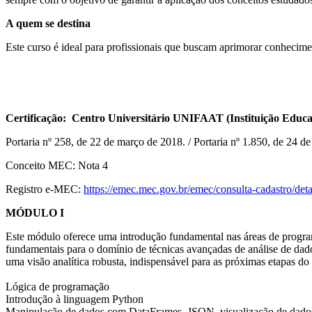
A quem se destina
Este curso é ideal para profissionais que buscam aprimorar conhecimen
Certificação: Centro Universitário UNIFAAT (Instituição Educac
Portaria nº 258, de 22 de março de 2018. / Portaria nº 1.850, de 24 d
Conceito MEC: Nota 4
Registro e-MEC:
https://emec.mec.gov.br/emec/consulta-cadast
MÓDULO I
Este módulo oferece uma introdução fundamental nas áreas de programaç
fundamentais para o domínio de técnicas avançadas de análise de dado
uma visão analítica robusta, indispensável para as próximas etapas do
Lógica de programação
Introdução à linguagem Python
Manipulação de dados com DataFrames, JSON, visualização de dados